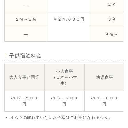
―
２名
２名～３名
￥２４,０００円
３名
―
４名～
子供宿泊料金
小人食事
大人食事と同等
（３才～小学
幼児食事
生）
\１６，５００
\１３，２００
\１１，０００
円
円
円
オムツの取れていないお子様はご利用になれません。