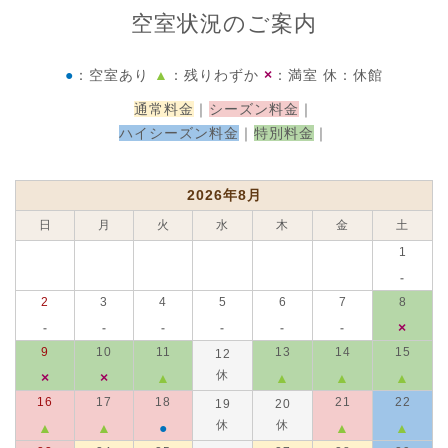
空室状況のご案内
●
：空室あり
▲
：残りわずか
×
：満室
休
：休館
通常料金
｜
シーズン料金
｜
ハイシーズン料金
｜
特別料金
｜
2026年8月
日
月
火
水
木
金
土
1
-
2
3
4
5
6
7
8
×
-
-
-
-
-
-
9
10
11
13
14
15
12
休
×
×
▲
▲
▲
▲
16
17
18
21
22
19
20
休
休
▲
▲
●
▲
▲